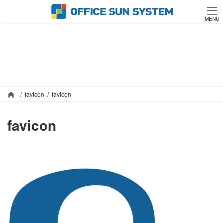
コ
ナ
ン
ビ
MENU
テ
ゲ
ン
ー
ツ
シ
メディア
へ
ョ
ス
ン
キ
に
ッ
移
favicon
favicon
プ
動
favicon