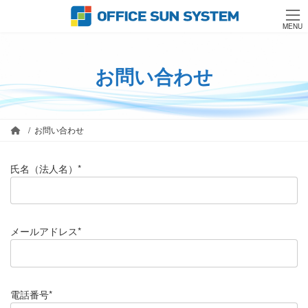
コ
ナ
ン
ビ
MENU
テ
ゲ
ン
ー
ツ
シ
お問い合わせ
へ
ョ
ス
ン
キ
に
ッ
移
お問い合わせ
プ
動
氏名（法人名）*
メールアドレス*
電話番号*