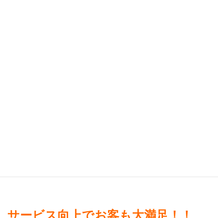
昼メニュー、夜メニューの切替ワ
ンタッチ機能。
メニューのカタカナ検索機能。
飲み放題メニューへの対応。
テーブル移動管理。
カテゴリー別にプリンターへの出
力指示（厨房持ち場）を指定でき
ます。
トレーニングモード搭載。
サービス向上でお客も大満足！！